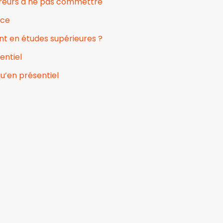
erreurs à ne pas commettre
nce
nt en études supérieures ?
entiel
qu’en présentiel