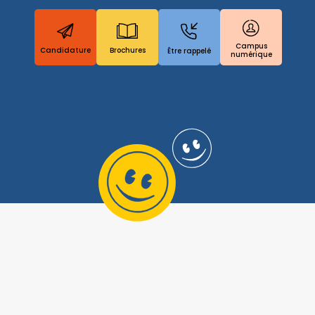
Campus
Candidature
Brochures
Être rappelé
numérique