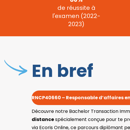
de réussite à
l'examen (2022-
2023)
En bref
RNCP40660 – Responsable d’affaires en
Découvre notre Bachelor Transaction Immob
distance
spécialement conçue pour te pré
via Ecoris Online, ce parcours diplômant 