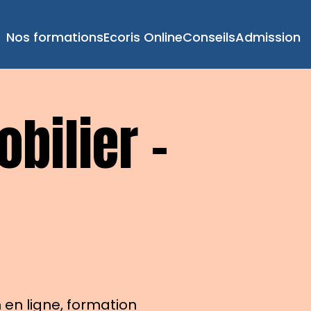
Nos formations
Ecoris Online
Conseils
Admission
bilier –
 en ligne, formation