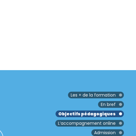
Les + de la formation
En bref
Objectifs pédagogiques
L’accompagnement online
Admission